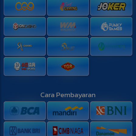
Cara Pembayaran