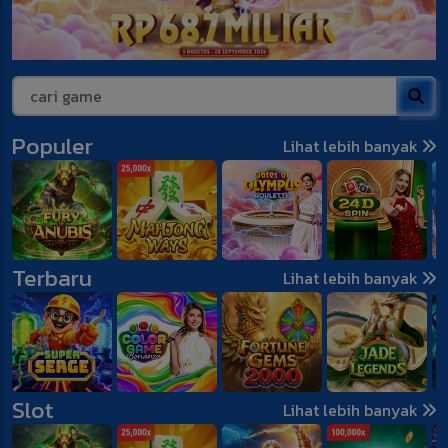
Populer
Lihat lebih banyak
Terbaru
Lihat lebih banyak
Slot
Lihat lebih banyak