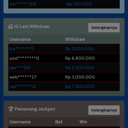
zer******651
Rp 250.000
10 Last Withdraw
Selengkapnya
Username
Withdraw
kiz*******5
Rp 3.500.000
yod********0
Rp 6.800.000
pev***501
Rp 2.300.000
web******27
Rp 3.000.000
xat*******12
Rp 7.900.000
🏆 Pemenang Jackpot
Selengkapnya
Username
Bet
Win