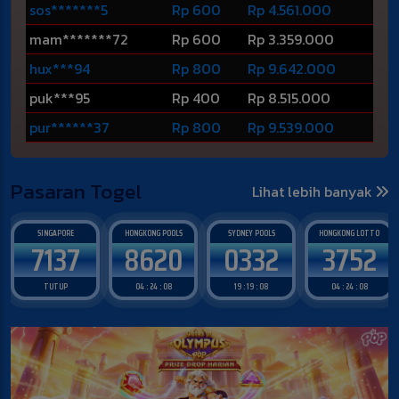
giy******93
Rp 400
Rp 3.746.000
sos*******5
Rp 600
Rp 4.561.000
mam*******72
Rp 600
Rp 3.359.000
hux***94
Rp 800
Rp 9.642.000
puk***95
Rp 400
Rp 8.515.000
pur******37
Rp 800
Rp 9.539.000
Pasaran Togel
Lihat lebih banyak
HONGKONG POOLS
SYDNEY POOLS
HONGKONG LOTTO
SYDNEY LOTTO
8620
0332
3752
9086
04 : 24 : 06
19 : 19 : 06
04 : 24 : 06
19 : 19 : 06