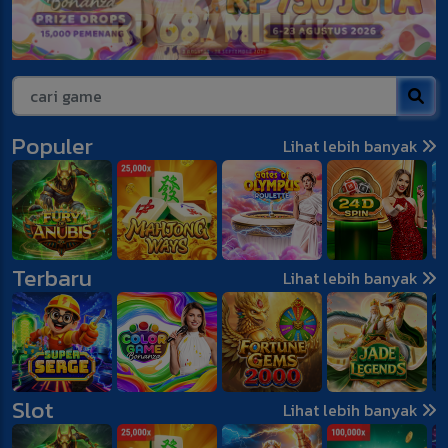
Populer
Lihat lebih banyak
Terbaru
Lihat lebih banyak
Slot
Lihat lebih banyak