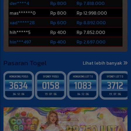
der****4
Rp 800
Rp 7.818.000
mas******0
Rp 800
Rp 12.998.000
xad*****28
Rp 600
Rp 8.892.000
hih*****5
Rp 400
Rp 7.852.000
hin***497
Rp 400
Rp 2.697.000
Pasaran Togel
Lihat lebih banyak
HONGKONG POOLS
SYDNEY POOLS
HONGKONG LOTTO
SYDNEY LOTTO
3634
0158
1083
3712
04 : 12 : 05
19 : 07 : 05
04 : 12 : 05
19 : 07 : 05