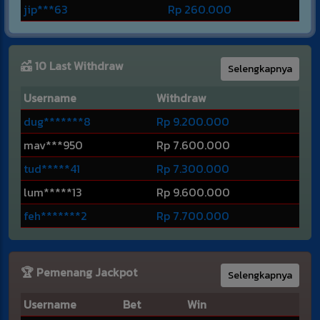
jip***63
Rp 260.000
10 Last Withdraw
Selengkapnya
Username
Withdraw
dug*******8
Rp 9.200.000
mav***950
Rp 7.600.000
tud*****41
Rp 7.300.000
lum*****13
Rp 9.600.000
feh*******2
Rp 7.700.000
🏆 Pemenang Jackpot
Selengkapnya
Username
Bet
Win