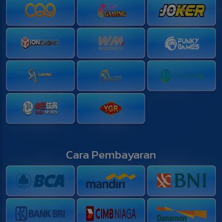
Cara Pembayaran