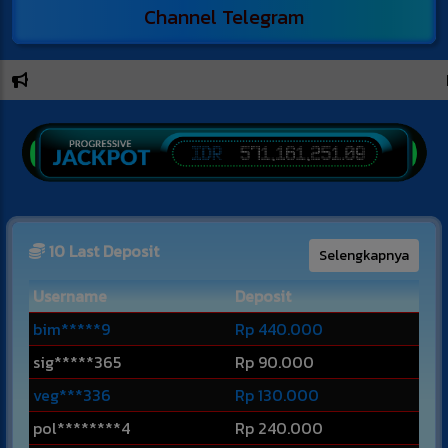
Channel Telegram
PASTIKAN JIKA
10 Last Deposit
Selengkapnya
Username
Deposit
bim*****9
Rp 440.000
sig*****365
Rp 90.000
veg***336
Rp 130.000
pol********4
Rp 240.000