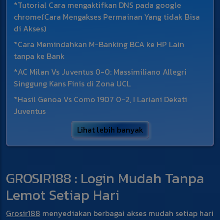
*Tutorial Cara mengaktifkan DNS pada google
chrome(Cara Mengakses Permainan Yang tidak Bisa
di Akses)
*Cara Memindahkan M-Banking BCA ke HP Lain
tanpa ke Bank
*AC Milan Vs Juventus 0-0: Massimiliano Allegri
Singgung Kans Finis di Zona UCL
*Hasil Genoa Vs Como 1907 0-2, I Lariani Dekati
Juventus
Lihat lebih banyak
GROSIR188 : Login Mudah Tanpa
Lemot Setiap Hari
Grosir188
menyediakan berbagai akses mudah setiap hari