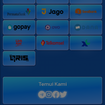
Temui Kami