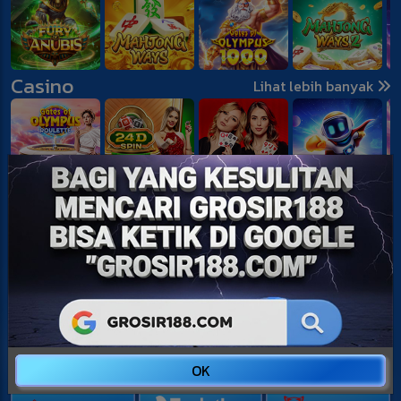
Casino
Lihat lebih banyak
Provider Kami
OK