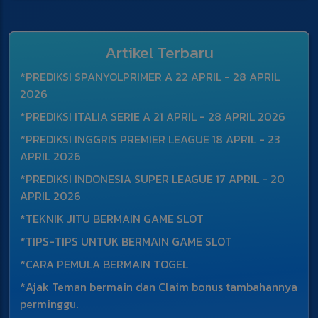
Artikel Terbaru
*PREDIKSI SPANYOLPRIMER A 22 APRIL - 28 APRIL
2026
*PREDIKSI ITALIA SERIE A 21 APRIL - 28 APRIL 2026
*PREDIKSI INGGRIS PREMIER LEAGUE 18 APRIL - 23
APRIL 2026
*PREDIKSI INDONESIA SUPER LEAGUE 17 APRIL - 20
APRIL 2026
*TEKNIK JITU BERMAIN GAME SLOT
*TIPS-TIPS UNTUK BERMAIN GAME SLOT
*CARA PEMULA BERMAIN TOGEL
*Ajak Teman bermain dan Claim bonus tambahannya
perminggu.