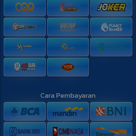
Cara Pembayaran