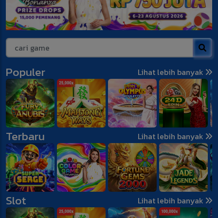
Populer
Lihat lebih banyak
Terbaru
Lihat lebih banyak
Slot
Lihat lebih banyak