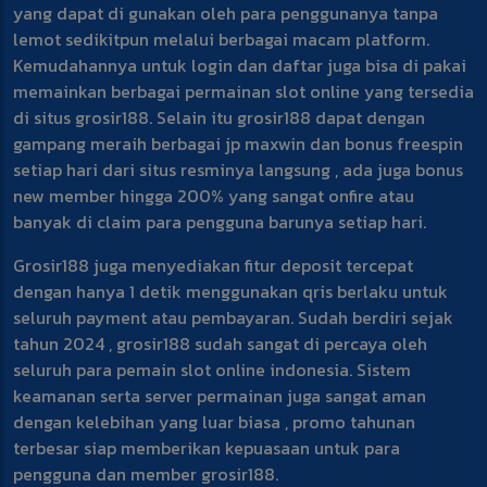
yang dapat di gunakan oleh para penggunanya tanpa
lemot sedikitpun melalui berbagai macam platform.
Kemudahannya untuk login dan daftar juga bisa di pakai
memainkan berbagai permainan slot online yang tersedia
di situs grosir188. Selain itu grosir188 dapat dengan
gampang meraih berbagai jp maxwin dan bonus freespin
setiap hari dari situs resminya langsung , ada juga bonus
new member hingga 200% yang sangat onfire atau
banyak di claim para pengguna barunya setiap hari.
Grosir188 juga menyediakan fitur deposit tercepat
dengan hanya 1 detik menggunakan qris berlaku untuk
seluruh payment atau pembayaran. Sudah berdiri sejak
tahun 2024 , grosir188 sudah sangat di percaya oleh
seluruh para pemain slot online indonesia. Sistem
keamanan serta server permainan juga sangat aman
dengan kelebihan yang luar biasa , promo tahunan
terbesar siap memberikan kepuasaan untuk para
pengguna dan member grosir188.