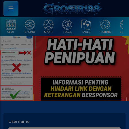
SLOT
CASINO
SPORT
TOGEL
TABLE
FISHING
COCK F
Username