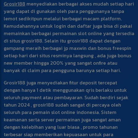
Grosir188
menyediakan berbagai akses mudah setiap hari
yang dapat di gunakan oleh para penggunanya tanpa
lemot sedikitpun melalui berbagai macam platform.
Kemudahannya untuk login dan daftar juga bisa di pakai
memainkan berbagai permainan slot online yang tersedia
di situs grosir188. Selain itu grosir188 dapat dengan
gampang meraih berbagai jp maxwin dan bonus freespin
setiap hari dari situs resminya langsung , ada juga bonus
new member hingga 200% yang sangat onfire atau
banyak di claim para pengguna barunya setiap hari.
Grosir188 juga menyediakan fitur deposit tercepat
dengan hanya 1 detik menggunakan qris berlaku untuk
seluruh payment atau pembayaran. Sudah berdiri sejak
tahun 2024 , grosir188 sudah sangat di percaya oleh
seluruh para pemain slot online indonesia. Sistem
keamanan serta server permainan juga sangat aman
dengan kelebihan yang luar biasa , promo tahunan
terbesar siap memberikan kepuasaan untuk para