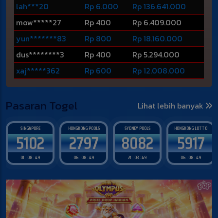
lah***20
Rp 6.000
Rp 136.641.000
mow*****27
Rp 400
Rp 6.409.000
yun*******83
Rp 800
Rp 18.160.000
dus********3
Rp 400
Rp 5.294.000
xaj*****362
Rp 600
Rp 12.008.000
Pasaran Togel
Lihat lebih banyak
HONGKONG POOLS
SYDNEY POOLS
HONGKONG LOTTO
SYDNEY LOTTO
2797
8082
5917
3764
06 : 08 : 48
21 : 03 : 48
06 : 08 : 48
21 : 03 : 48