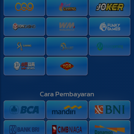
Cara Pembayaran