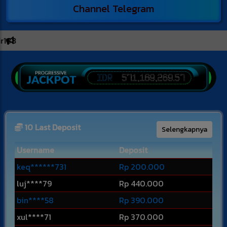
Channel Telegram
PASTIKAN 
10 Last Deposit
Selengkapnya
Username
Deposit
keq******731
Rp 200.000
luj****79
Rp 440.000
bin****58
Rp 390.000
xul****71
Rp 370.000