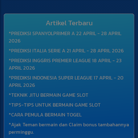
Artikel Terbaru
*PREDIKSI SPANYOLPRIMER A 22 APRIL - 28 APRIL
2026
*PREDIKSI ITALIA SERIE A 21 APRIL - 28 APRIL 2026
*PREDIKSI INGGRIS PREMIER LEAGUE 18 APRIL - 23
APRIL 2026
*PREDIKSI INDONESIA SUPER LEAGUE 17 APRIL - 20
APRIL 2026
*TEKNIK JITU BERMAIN GAME SLOT
*TIPS-TIPS UNTUK BERMAIN GAME SLOT
*CARA PEMULA BERMAIN TOGEL
*Ajak Teman bermain dan Claim bonus tambahannya
perminggu.