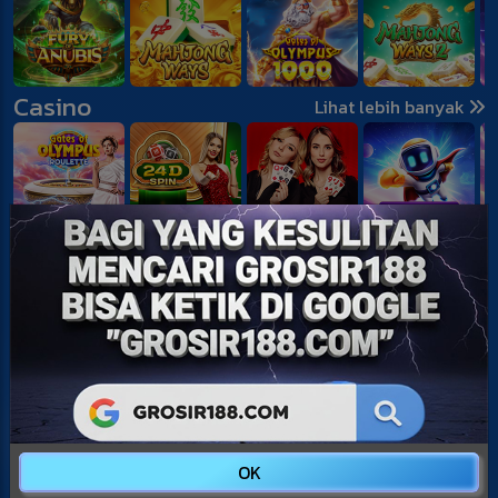
Casino
Lihat lebih banyak
Provider Kami
OK