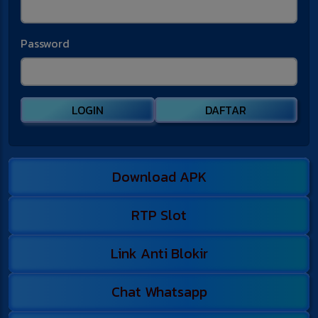
Password
LOGIN
DAFTAR
Download APK
RTP Slot
Link Anti Blokir
Chat Whatsapp