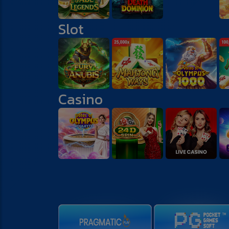
Slot
Casino