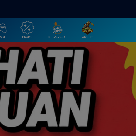
ADE
PROMO
MEGAGACOR
ANUBIS