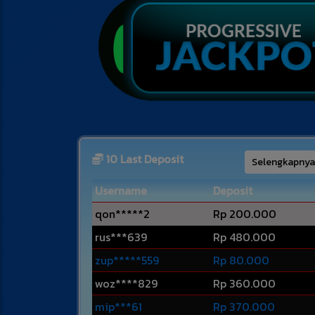
10 Last Deposit
Selengkapny
Username
Deposit
qon*****2
Rp 200.000
rus***639
Rp 480.000
zup*****559
Rp 80.000
woz****829
Rp 360.000
mip***61
Rp 370.000