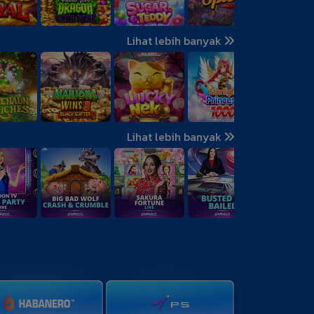
Lihat lebih banyak
Lihat lebih banyak