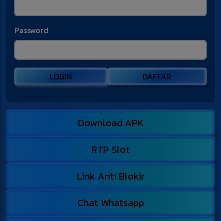
Password
LOGIN
DAFTAR
Download APK
RTP Slot
Link Anti Blokir
Chat Whatsapp