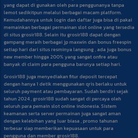
yang dapat di gunakan oleh para penggunanya tanpa
lemot sedikitpun melalui berbagai macam platform.
Kemudahannya untuk login dan daftar juga bisa di pakai
memainkan berbagai permainan slot online yang tersedia
di situs grosir188. Selain itu grosir188 dapat dengan
gampang meraih berbagai jp maxwin dan bonus freespin
setiap hari dari situs resminya langsung , ada juga bonus
new member hingga 200% yang sangat onfire atau
banyak di claim para pengguna barunya setiap hari.
Grosir188 juga menyediakan fitur deposit tercepat
dengan hanya 1 detik menggunakan qris berlaku untuk
seluruh payment atau pembayaran. Sudah berdiri sejak
tahun 2024 , grosir188 sudah sangat di percaya oleh
seluruh para pemain slot online indonesia. Sistem
keamanan serta server permainan juga sangat aman
dengan kelebihan yang luar biasa , promo tahunan
terbesar siap memberikan kepuasaan untuk para
pengguna dan member grosir188.