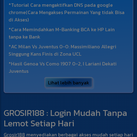
*Tutorial Cara mengaktifkan DNS pada google
chrome(Cara Mengakses Permainan Yang tidak Bisa
di Akses)
*Cara Memindahkan M-Banking BCA ke HP Lain
tanpa ke Bank
*AC Milan Vs Juventus 0-0: Massimiliano Allegri
Singgung Kans Finis di Zona UCL
*Hasil Genoa Vs Como 1907 0-2, I Lariani Dekati
Juventus
Lihat lebih banyak
GROSIR188 : Login Mudah Tanpa
Lemot Setiap Hari
Grosir188
menyediakan berbagai akses mudah setiap hari