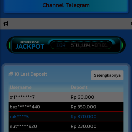
Channel Telegram
PASTIKAN JIK
10 Last Deposit
Selengkapnya
Username
Deposit
qaq****8
Rp 270.000
xif*******7
Rp 60.000
bez******440
Rp 350.000
ruk****5
Rp 370.000