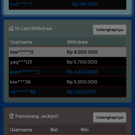
nut*****920
Rp 230.000
cud*****7
Rp 140.000
tic********5
Rp 130.000
10 Last Withdraw
Selengkapnya
sux***180
Rp 460.000
Username
Withdraw
dix***70
Rp 400.000
pij********7
Rp 3.700.000
xab********7
Rp 440.000
tow*****0
Rp 8.500.000
yaq***125
Rp 5.700.000
gom*******2
Rp 4.400.000
biw***36
Rp 5.300.000
cil******48
Rp 1.500.000
feq*****22
Rp 7.600.000
🏆 Pemenang Jackpot
Selengkapnya
gix****418
Rp 8.800.000
Username
Bet
Win
pul*****1
Rp 2.200.000