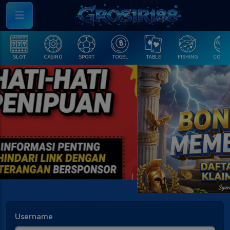
SLOT
CASINO
SPORT
TOGEL
TABLE
FISHING
COCK F
Username