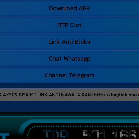
DAFTAR
Download APK
RTP Slot
Link Anti Blokir
Chat Whatsapp
Channel Telegram
 KAMI https://heylink.me/grosir188