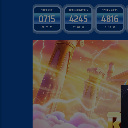
kow******6
Rp 370.000
mel*******26
Rp 260.000
Pasaran Togel
SINGAPORE
HONGKONG POOLS
SYDNEY POOLS
HONGKONG LOTTO
0715
4245
4816
1739
02 : 03 : 50
07 : 03 : 50
21 : 58 : 50
07 : 03 : 50