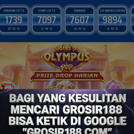
duc******3
Rp 3.600.000
bof********5
Rp 200.000
SYDNEY LOTTO
CAMBODIA
TOTOMACAU 13.00 WIB
EVERTON
T
7097
7607
9894
6040
21 : 58 : 50
20 : 03 : 50
21 : 03 : 50
TUTUP