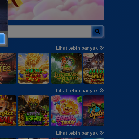
Lihat lebih banyak
Lihat lebih banyak