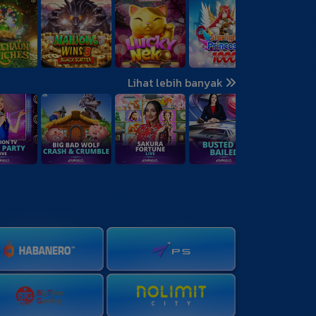
Lihat lebih banyak
Lihat lebih banyak