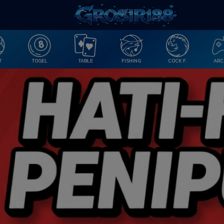
T
TOGEL
TABLE
FISHING
COCK F.
ARC