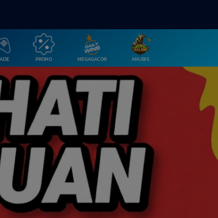
ADE
PROMO
MEGAGACOR
ANUBIS