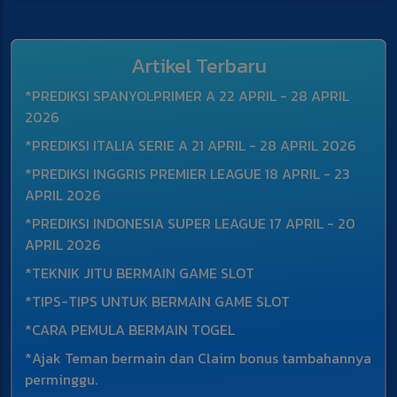
Artikel Terbaru
*PREDIKSI SPANYOLPRIMER A 22 APRIL - 28 APRIL
2026
*PREDIKSI ITALIA SERIE A 21 APRIL - 28 APRIL 2026
*PREDIKSI INGGRIS PREMIER LEAGUE 18 APRIL - 23
APRIL 2026
*PREDIKSI INDONESIA SUPER LEAGUE 17 APRIL - 20
APRIL 2026
*TEKNIK JITU BERMAIN GAME SLOT
*TIPS-TIPS UNTUK BERMAIN GAME SLOT
*CARA PEMULA BERMAIN TOGEL
*Ajak Teman bermain dan Claim bonus tambahannya
perminggu.