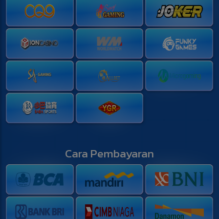
Cara Pembayaran