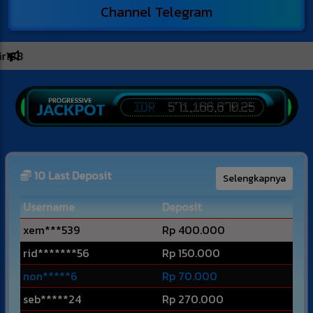
Channel Telegram
PASTIKAN
10 Last Deposit
Selengkapnya
Username
Deposit
xem***539
Rp 400.000
rid*******56
Rp 150.000
non*****6
Rp 70.000
seb*****24
Rp 270.000