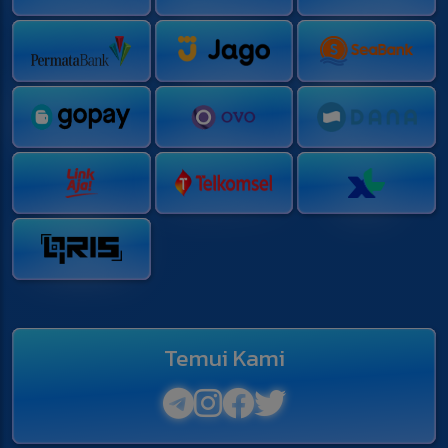
Temui Kami