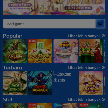
Populer
Lihat lebih banyak
Terbaru
Lihat lebih banyak
Slot
Lihat lebih banyak