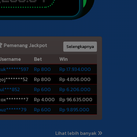
 Pemenang Jackpot
Selengkapnya
Username
Bet
Win
cuk******597
Rp 800
Rp 17.934.000
goj*******52
Rp 800
Rp 4.806.000
tul***852
Rp 600
Rp 6.206.000
zox********7
Rp 4.000
Rp 96.635.000
buz******79
Rp 600
Rp 9.895.000