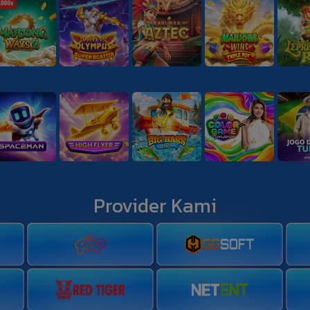
Provider Kami