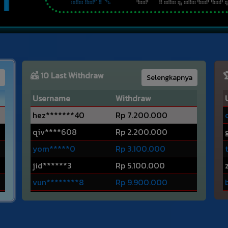
10 Last Withdraw

a
Selengkapnya
Username
Withdraw
hez*******40
Rp 7.200.000
qiv****608
Rp 2.200.000
yom*****0
Rp 3.100.000
jid******3
Rp 5.100.000
vun********8
Rp 9.900.000