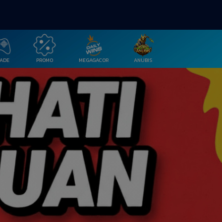
ADE
PROMO
MEGAGACOR
ANUBIS