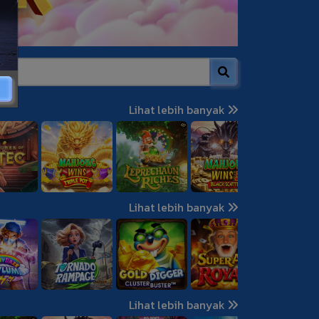
Lihat lebih banyak
Lihat lebih banyak