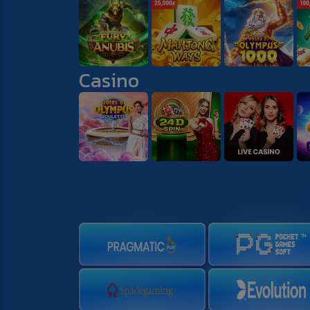
Slot
Casino