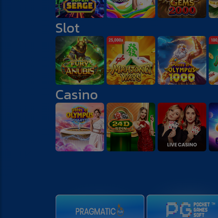
Slot
Casino