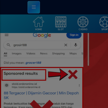
HOME
SLOT
CASINO
SPOR