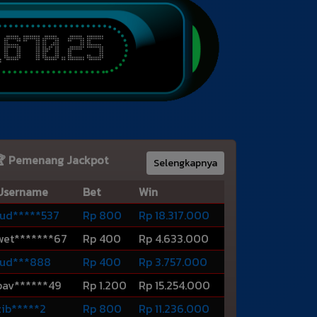
 Pemenang Jackpot
Selengkapnya
Username
Bet
Win
tez****4
Rp 800
Rp 7.844.000
jud*****537
Rp 800
Rp 18.317.000
wet*******67
Rp 400
Rp 4.633.000
jud***888
Rp 400
Rp 3.757.000
pav******49
Rp 1.200
Rp 15.254.000