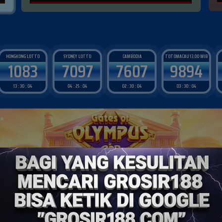
xuy***393
Rp 6.000.000
SYDNEY LOTTO
CAMBODIA
TOTOMACAU 13.00 WIB
EVERTON
T
7097
7607
9894
8379
04 : 25 : 02
02 : 30 : 02
03 : 30 : 02
06 : 00 : 02