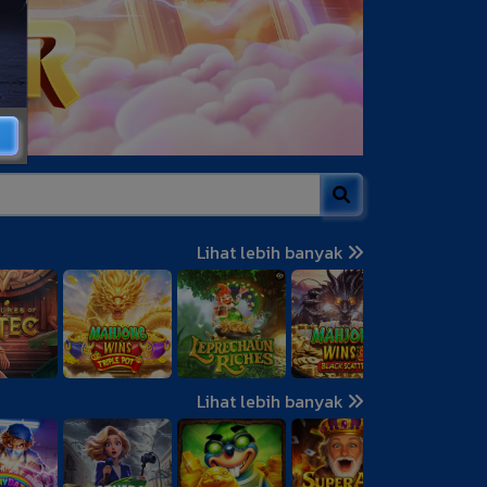
Lihat lebih banyak
Lihat lebih banyak