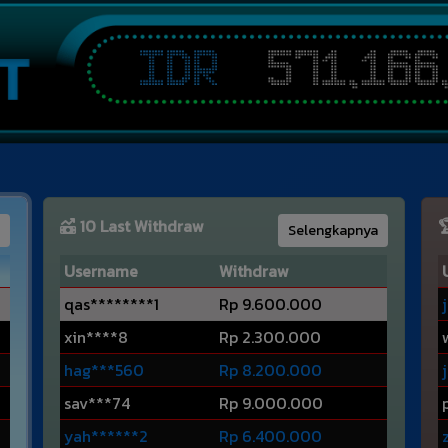
10 Last Withdraw

a
Selengkapnya
Username
Withdraw
qas********1
Rp 9.600.000
xin****8
Rp 2.300.000
hag***560
Rp 8.200.000
sav***74
Rp 9.000.000
yah******2
Rp 6.400.000