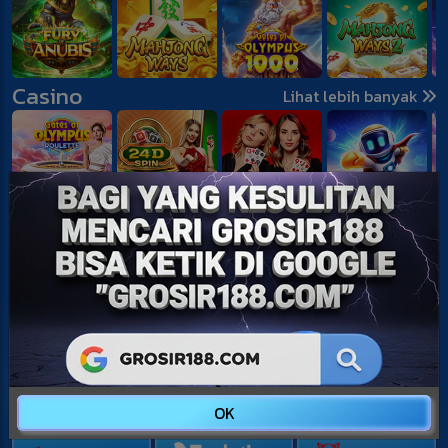
Casino
Lihat lebih banyak
Provider Kami
OK