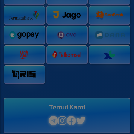
Temui Kami