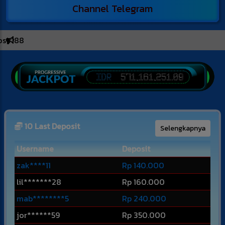
Channel Telegram
PASTIKA
10 Last Deposit
Selengkapnya
Username
Deposit
wip*******1
Rp 180.000
zak****11
Rp 140.000
lil*******28
Rp 160.000
mab********5
Rp 240.000