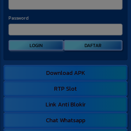
Password
LOGIN
DAFTAR
Download APK
RTP Slot
Link Anti Blokir
Chat Whatsapp