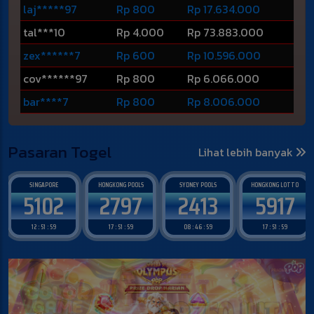
laj*****97
Rp 800
Rp 17.634.000
tal***10
Rp 4.000
Rp 73.883.000
zex******7
Rp 600
Rp 10.596.000
cov******97
Rp 800
Rp 6.066.000
bar****7
Rp 800
Rp 8.006.000
Pasaran Togel
Lihat lebih banyak
HONGKONG POOLS
SYDNEY POOLS
HONGKONG LOTTO
SYDNEY LOTTO
2797
2413
5917
1377
17 : 51 : 57
08 : 46 : 57
17 : 51 : 57
08 : 46 : 57