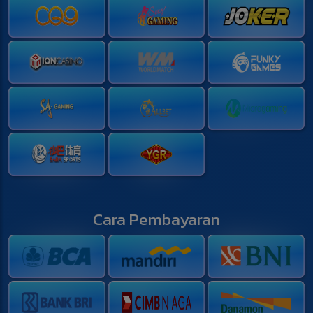
Cara Pembayaran