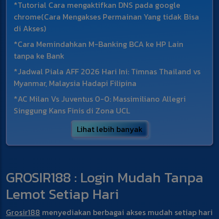
*Tutorial Cara mengaktifkan DNS pada google
chrome(Cara Mengakses Permainan Yang tidak Bisa
di Akses)
*Cara Memindahkan M-Banking BCA ke HP Lain
tanpa ke Bank
*Jadwal Piala AFF 2026 Hari Ini: Timnas Thailand vs
Myanmar, Malaysia Hadapi Filipina
*AC Milan Vs Juventus 0-0: Massimiliano Allegri
Singgung Kans Finis di Zona UCL
Lihat lebih banyak
GROSIR188 : Login Mudah Tanpa
Lemot Setiap Hari
Grosir188
menyediakan berbagai akses mudah setiap hari