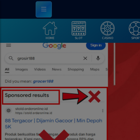
HOME
SLOT
CASINO
SPOR