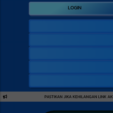
LOGIN
AN JIKA KEHILANGAN LINK AKSES BISA KE LINK ANTI NAWALA K