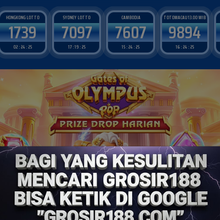
kid*******0
Rp 2.200.000
SYDNEY LOTTO
CAMBODIA
TOTOMACAU 13.00 WIB
EVERTON
T
7097
7607
9894
8379
17 : 19 : 22
15 : 24 : 22
16 : 24 : 22
18 : 54 : 22