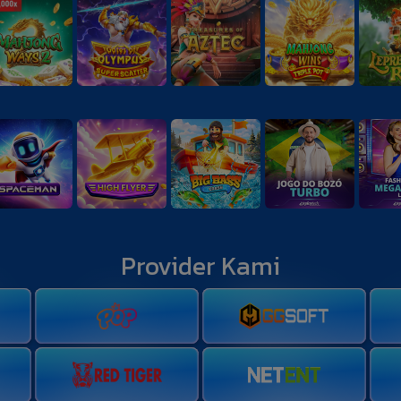
Provider Kami