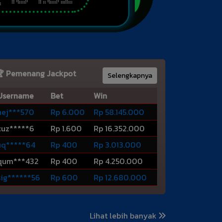
 Pemenang Jackpot
Selengkapnya
Username
Bet
Win
hej***570
Rp 6.000
Rp 58.145.000
cuz*****6
Rp 1.600
Rp 16.352.000
fiq*****64
Rp 400
Rp 3.013.000
qum***432
Rp 400
Rp 4.250.000
sig******56
Rp 600
Rp 12.680.000