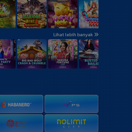
Lihat lebih banyak
Lihat lebih banyak