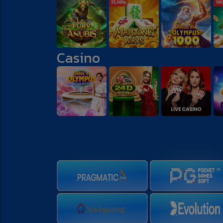
Slot
Casino