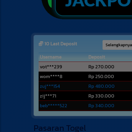
10 Last Deposit
Selengkapny
Username
Deposit
loy*****894
Rp 160.000
xep*****487
Rp 60.000
vot***239
Rp 270.000
wom****8
Rp 250.000
zuj***154
Rp 480.000