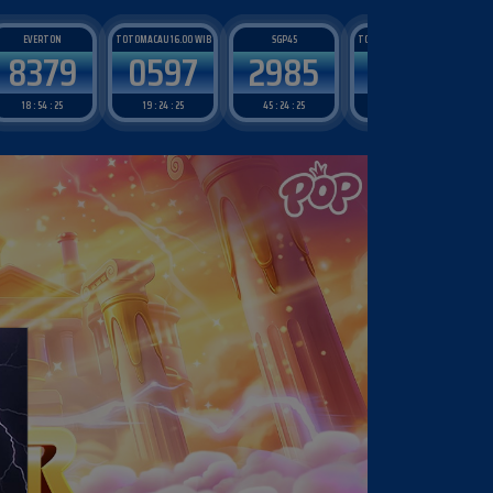
Lihat lebih banyak
OTOMACAU 16.00 WIB
SGP45
TOTOMACAU 19.00 WIB
TOTOMACAU 22.00 WIB
TO
0597
2985
5843
0991
19 : 24 : 22
45 : 24 : 22
22 : 24 : 22
01 : 24 : 22