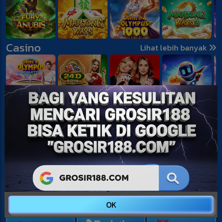
Casino
Lihat lebih banyak
Provider Kami
OK