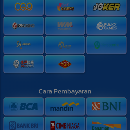
Cara Pembayaran