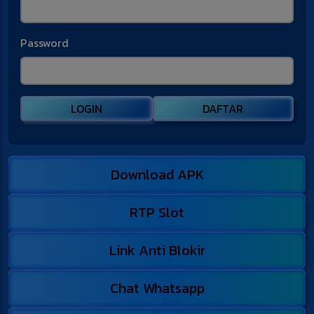
Password
LOGIN
DAFTAR
Download APK
RTP Slot
Link Anti Blokir
Chat Whatsapp